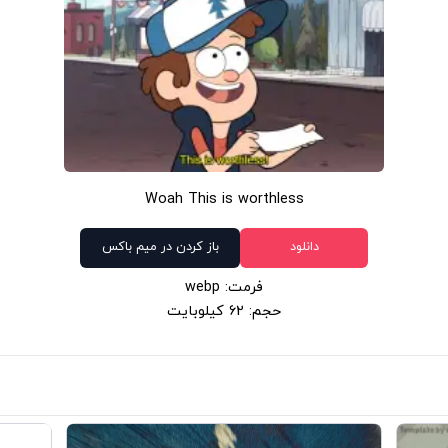
Woah This is worthless
دانلود
باز کردن در میم باکس
فرمت: webp
حجم: 62 کیلوبایت