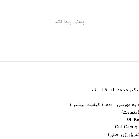
پستی پیدا نشد
دکتر محمد باقر قالیباف
s ( کیفیت بیشتر )
(متفاوت)
لکس(ورژن اصلی)