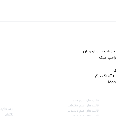
باز شریف و اردوغان
ترامپ فیک
ی
با آهنگ نیگر
قالب‌ های میم جدید
شبکه‌ه
قالب‌ های میم منتخب
اینستاگرام
قالب‌ های میم ویدیویی
تلگرام