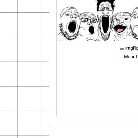
imgfli
Mount