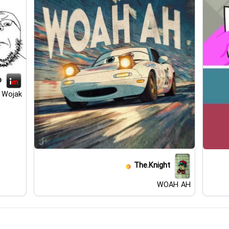
p
 Wojak
The.Knight
WOAH AH