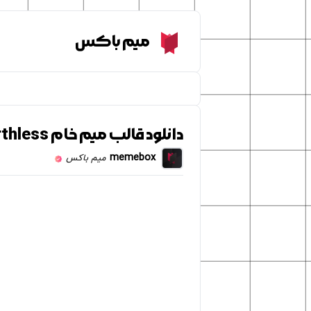
Meme Box
میم باکس
دانلود قالب میم خام Woah This is worthless
memebox
میم باکس