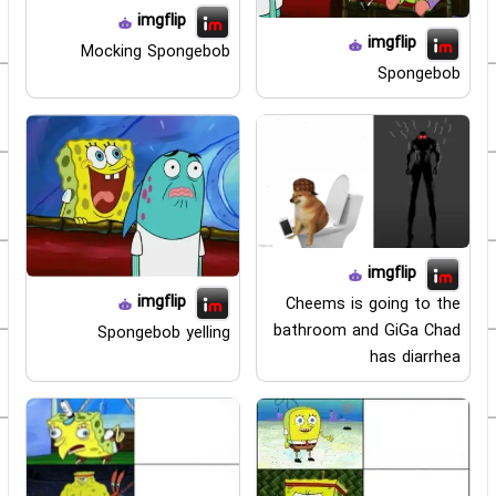
imgflip
imgflip
Mocking Spongebob
Spongebob
imgflip
imgflip
Cheems is going to the
bathroom and GiGa Chad
Spongebob yelling
has diarrhea