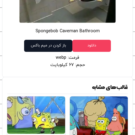
Spongebob Caveman Bathroom
دانلود
باز کردن در میم باکس
فرمت: webp
حجم: 67 کیلوبایت
قالب‌های مشابه