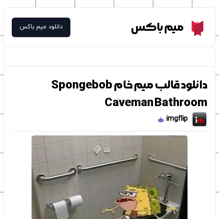
Meme Box
میم باکس
دانلود میم باکس
دانلود قالب میم خام Spongebob
Caveman Bathroom
imgflip