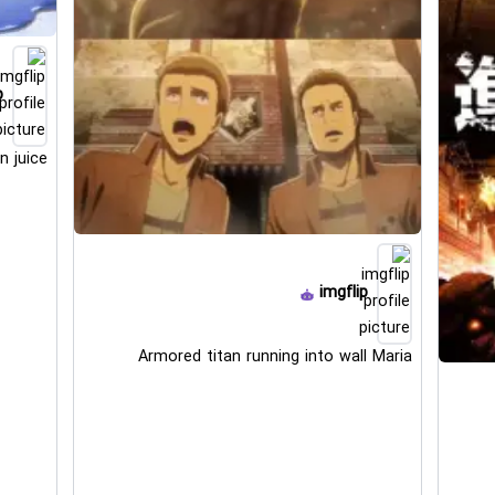
p
n juice
imgflip
Armored titan running into wall Maria