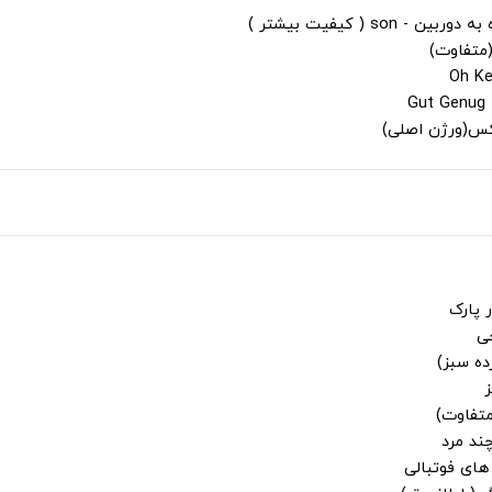
s ( کیفیت بیشتر )
(متفاوت)
لکس(ورژن اصلی)
 پارک
جی
ز
متفاوت)
ند مرد
ای فوتبالی