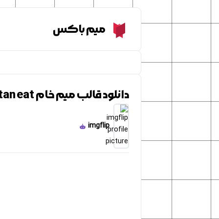
Meme Box
میم باکس
دانلود قالب میم خام Attack on Titan eat
imgflip