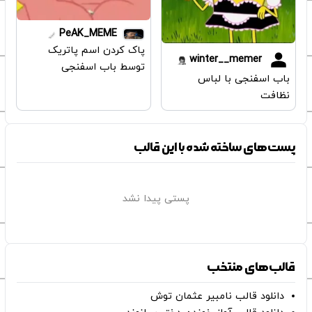
PeAK_MEME
پاک کردن اسم پاتریک
winter__memer
توسط باب اسفنجی
باب اسفنجی با لباس
نظافت
پست‌های ساخته شده با این قالب
پستی پیدا نشد
قالب‌های منتخب
دانلود قالب نامبیر عثمان ‌توش