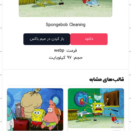
Spongebob Cleaning
دانلود
باز کردن در میم باکس
فرمت: webp
حجم: 97 کیلوبایت
قالب‌های مشابه