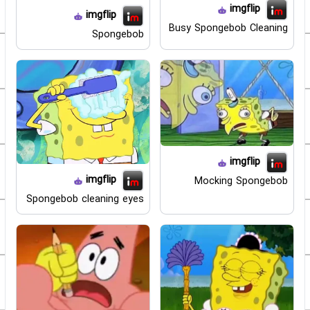
imgflip
imgflip
Busy Spongebob Cleaning
Spongebob
imgflip
imgflip
Mocking Spongebob
Spongebob cleaning eyes