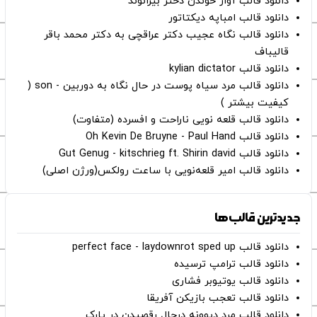
دانلود قالب آواز خوندن دختر بیرانوند
دانلود قالب امباپه دیکتاتور
دانلود قالب نگاه عجیب دکتر عراقچی به دکتر محمد باقر
قالیباف
دانلود قالب kylian dictator
دانلود قالب مرد سیاه پوست در حال نگاه به دوربین - son (
کیفیت بیشتر )
دانلود قالب قلعه نویی ناراحت و افسرده (متفاوت)
دانلود قالب Oh Kevin De Bruyne - Paul Hand
دانلود قالب Gut Genug - kitschrieg ft. Shirin david
دانلود قالب امیر قلعه‌نویی با ساعت رولکس(ورژن اصلی)
جدیدترین قالب‌ها
دانلود قالب perfect face - laydownrot sped up
دانلود قالب ترامپ ترسیده
دانلود قالب یوتیوبر فشاری
دانلود قالب تعجب بازیکن آفریقا
دانلود قالب مرد دیوونه درحال رقصیدن در پارک