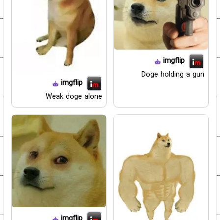
imgflip
Doge holding a gun
imgflip
Weak doge alone
imgflip