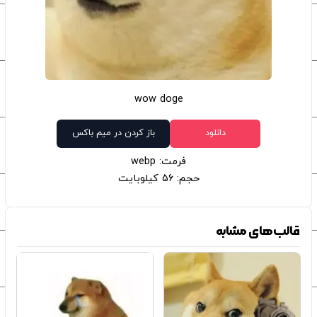
wow doge
دانلود
باز کردن در میم باکس
فرمت: webp
حجم: 56 کیلوبایت
قالب‌های مشابه