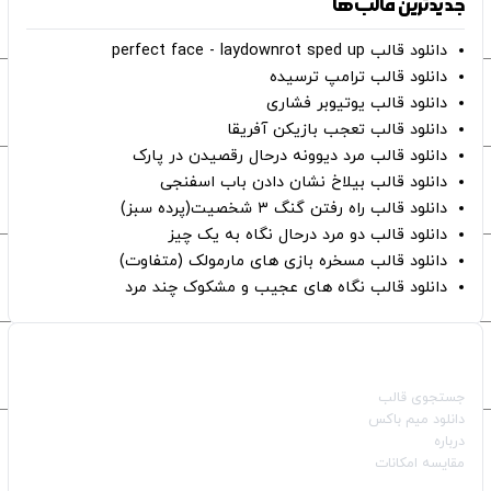
جدیدترین قالب‌ها
دانلود قالب perfect face - laydownrot sped up
دانلود قالب ترامپ ترسیده
دانلود قالب یوتیوبر فشاری
دانلود قالب تعجب بازیکن آفریقا
دانلود قالب مرد دیوونه درحال رقصیدن در پارک
دانلود قالب بیلاخ نشان دادن باب اسفنجی
دانلود قالب راه رفتن گنگ ۳ شخصیت(پرده سبز)
دانلود قالب دو مرد درحال نگاه به یک چیز
دانلود قالب مسخره بازی های مارمولک (متفاوت)
دانلود قالب نگاه های عجیب و مشکوک چند مرد
صفحات اصلی
جستجوی قالب
دانلود میم باکس
درباره
مقایسه امکانات