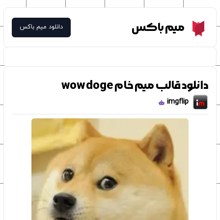
Meme Box
میم باکس
دانلود میم باکس
دانلود قالب میم خام wow doge
imgflip