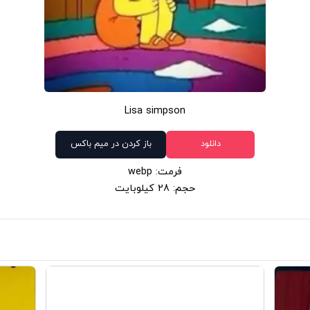
Lisa simpson
دانلود
باز کردن در میم باکس
فرمت: webp
حجم: 28 کیلوبایت