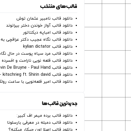
قالب‌های منتخب
دانلود قالب نامبیر عثمان ‌توش
دانلود قالب آواز خوندن دختر بیرانوند
دانلود قالب امباپه دیکتاتور
دانلود قالب نگاه عجیب دکتر عراقچی به 
دانلود قالب kylian dictator
دانلود قالب مرد سیاه پوست در حال نگاه به دوربین - on
دانلود قالب قلعه نویی ناراحت و افسرده 
دانلود قالب Oh Kevin De Bruyne - Paul Hand
دانلود قالب Gut Genug - kitschrieg ft. Shirin david
دانلود قالب امیر قلعه‌نویی با ساعت رو
جدیدترین قالب‌ها
دانلود قالب برده میمر اف کبیر:
دانلود قالب دمبله در معرفی بارسلونا
دانلود قالب اصلا اون چیکار میکنه؟