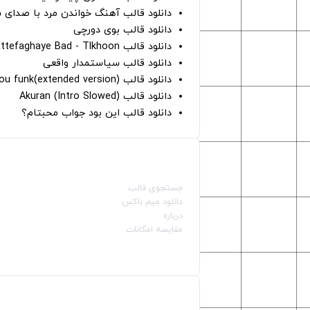
دانلود قالب آهنگ خواندن مرد با صدای 
دانلود قالب بوی دورچی
دانلود قالب Ettefaghaye Bad - Tlkhoon
دانلود قالب سیاستمدار واقعی
دانلود قالب crave you funk(extended version)
دانلود قالب (Intro Slowed) Akuran
دانلود قالب این بود جواب محبتام؟
صفحات اصلی
جستجوی قالب
دانلود میم باکس
درباره
مقایسه امکانات
دسته بندی قالب‌ها