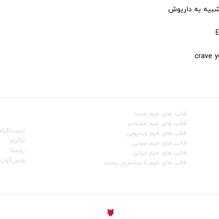
شبیه به داریوش
قالب‌ های میم جدید
شبکه‌ه
قالب‌ های میم منتخب
اینستاگرام
قالب‌ های میم ویدیویی
تلگرام
قالب‌ های میم صوتی
روبیکا
قالب‌ های میم ایرانی
ویس‌گون
قالب‌ های میم با بیشترین پست
ساخته شده با
توسط
Aligator