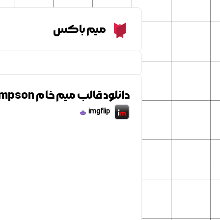
Meme Box
میم باکس
دانلود قالب میم خام Lisa simpson
imgflip