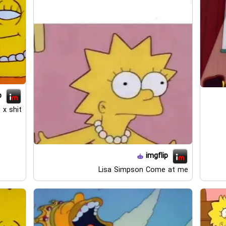
p
 x shit
imgflip
Lisa Simpson Come at me