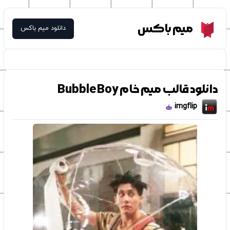
Meme Box
میم باکس
دانلود میم باکس
دانلود قالب میم خام Bubble Boy
imgflip