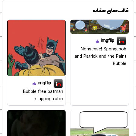
قالب‌های مشابه
imgflip
Nonsense! Spongebob
and Patrick and the Paint
Bubble
imgflip
Bubble free batman
slapping robin