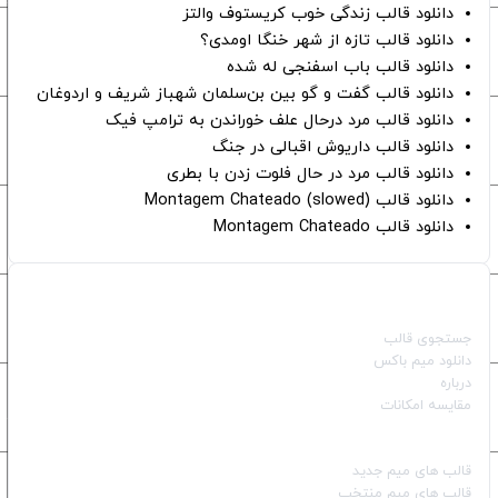
دانلود قالب زندگی خوب کریستوف والتز
دانلود قالب تازه از شهر خنگا اومدی؟
دانلود قالب باب اسفنجی له شده
دانلود قالب گفت و گو بین بن‌سلمان شهباز شریف و اردوغان
دانلود قالب مرد درحال علف خوراندن به ترامپ فیک
دانلود قالب داریوش اقبالی در جنگ
دانلود قالب مرد در حال فلوت زدن با بطری
دانلود قالب Montagem Chateado (slowed)
دانلود قالب Montagem Chateado
صفحات اصلی
جستجوی قالب
دانلود میم باکس
درباره
مقایسه امکانات
دسته بندی قالب‌ها
قالب‌ های میم جدید
قالب‌ های میم منتخب