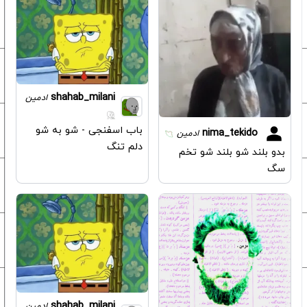
shahab_milani
ادمین
باب اسفنجی - شو به شو
nima_tekido
ادمین
دلم تنگ
بدو بلند شو بلند شو تخم
سگ
shahab_milani
ادمین