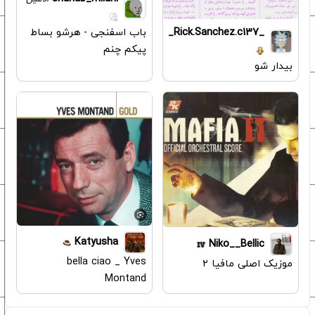
_Rick.Sanchez.c137_
باب اسفنجی - هرشو بساط
پیکم چنم
بیدار شو
Katyusha
Niko__Bellic
bella ciao _ Yves
موزیک اصلی مافیا ۲
Montand