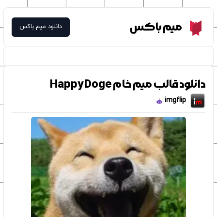
Meme Box
میم باکس
دانلود میم باکس
دانلود قالب میم خام Happy Doge
imgflip