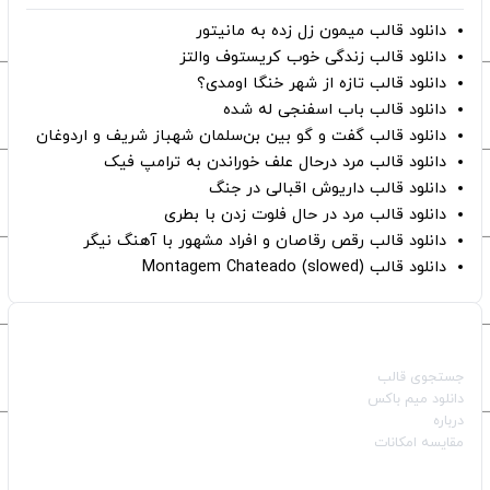
دانلود قالب میمون زل زده به مانیتور
دانلود قالب زندگی خوب کریستوف والتز
دانلود قالب تازه از شهر خنگا اومدی؟
دانلود قالب باب اسفنجی له شده
دانلود قالب گفت و گو بین بن‌سلمان شهباز شریف و اردوغان
دانلود قالب مرد درحال علف خوراندن به ترامپ فیک
دانلود قالب داریوش اقبالی در جنگ
دانلود قالب مرد در حال فلوت زدن با بطری
دانلود قالب رقص رقاصان و افراد مشهور با آهنگ نیگر
دانلود قالب Montagem Chateado (slowed)
صفحات اصلی
جستجوی قالب
دانلود میم باکس
درباره
مقایسه امکانات
دسته بندی قالب‌ها