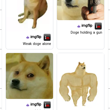
imgflip
Doge holding a gun
imgflip
Weak doge alone
imgflip