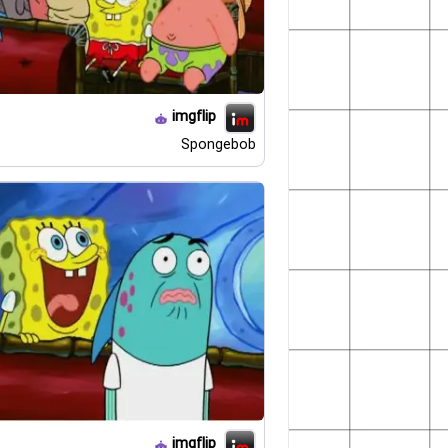
imgflip
Spongebob
imgflip