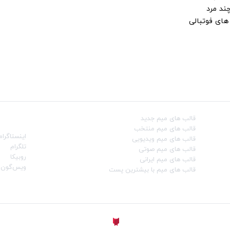
ند مرد
ای فوتبالی
قالب‌ های میم جدید
شبکه‌ه
قالب‌ های میم منتخب
اینستاگرام
قالب‌ های میم ویدیویی
تلگرام
قالب‌ های میم صوتی
روبیکا
قالب‌ های میم ایرانی
ویس‌گون
قالب‌ های میم با بیشترین پست
ساخته شده با
توسط
Aligator