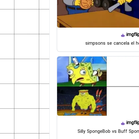
imgfli
simpsons se cancela el h
imgfli
Silly SpongeBob vs Buff Spo