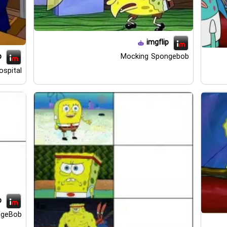
imgflip
Mocking Spongebob
p
ospital
p
ngeBob