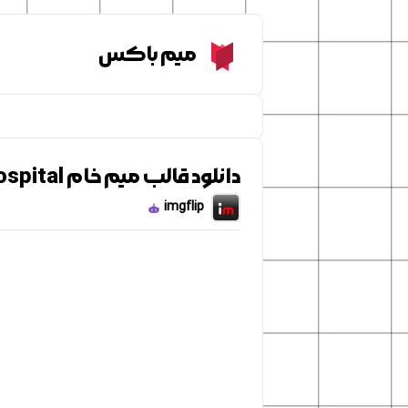
Meme Box
میم باکس
دانلود قالب میم خام spongebob hospital
imgflip