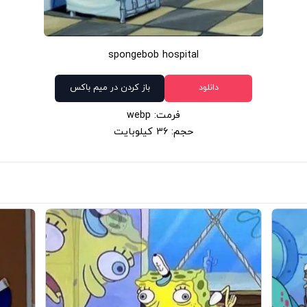
spongebob hospital
دانلود
باز کردن در میم باکس
فرمت: webp
حجم: 36 کیلوبایت