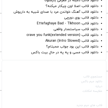
دانلود قالب دمبله در معرفی بارسلونا
دانلود قالب اصلا اون چیکار میکنه؟
دانلود قالب آهنگ خواندن مرد با صدای شبیه به داریوش
دانلود قالب بوی دورچی
دانلود قالب Ettefaghaye Bad - Tlkhoon
دانلود قالب سیاستمدار واقعی
دانلود قالب crave you funk(extended version)
دانلود قالب (Intro Slowed) Akuran
دانلود قالب این بود جواب محبتام؟
دانلود قالب مسی و په په در حال بیت باکس
صفحات اصلی
جستجوی قالب
دانلود میم باکس
درباره
مقایسه امکانات
دسته بندی قالب‌ها
قالب‌ های میم جدید