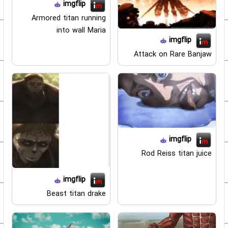
imgflip
Armored titan running
into wall Maria
imgflip
Attack on Rare Banjaw
imgflip
Rod Reiss titan juice
imgflip
Beast titan drake