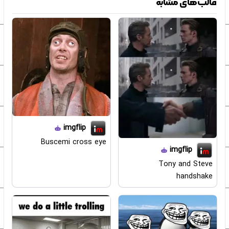
قالب‌های مشابه
imgflip
Buscemi cross eye
imgflip
Tony and Steve
handshake