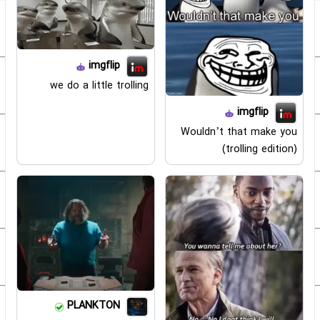
imgflip
we do a little trolling
imgflip
Wouldn’t that make you
(trolling edition)
PLANKTON