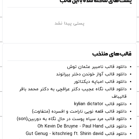
پست‌های ساخته شده با این قالب
پستی پیدا نشد
قالب‌های منتخب
دانلود قالب نامبیر عثمان ‌توش
دانلود قالب آواز خوندن دختر بیرانوند
دانلود قالب امباپه دیکتاتور
دانلود قالب نگاه عجیب دکتر عراقچی به دکتر محمد باقر
قالیباف
دانلود قالب kylian dictator
دانلود قالب قلعه نویی ناراحت و افسرده (متفاوت)
دانلود قالب مرد سیاه پوست در حال نگاه به دوربین(son)
دانلود قالب Oh Kevin De Bruyne - Paul Hand
دانلود قالب Gut Genug - kitschrieg ft. Shirin david