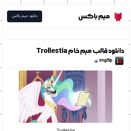
Meme Box
میم باکس
دانلود میم باکس
دانلود قالب میم خام Trollestia
imgflip
Trollestia