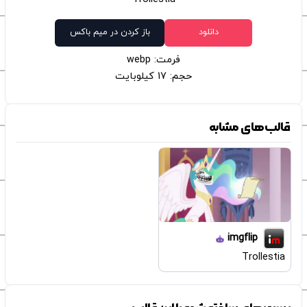
دانلود
باز کردن در میم باکس
فرمت: webp
حجم: 17 کیلوبایت
قالب‌های مشابه
imgflip
Trollestia