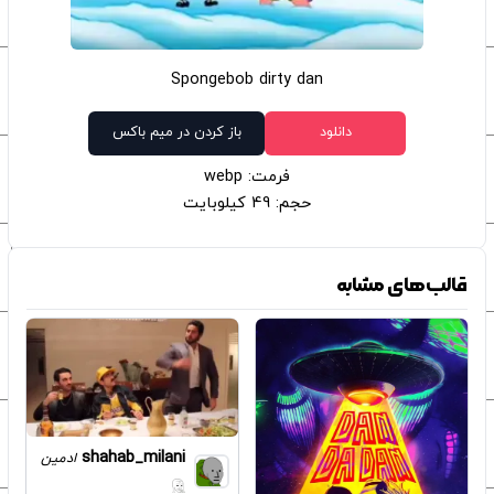
Spongebob dirty dan
دانلود
باز کردن در میم باکس
فرمت: webp
حجم: 49 کیلوبایت
قالب‌های مشابه
shahab_milani
ادمین