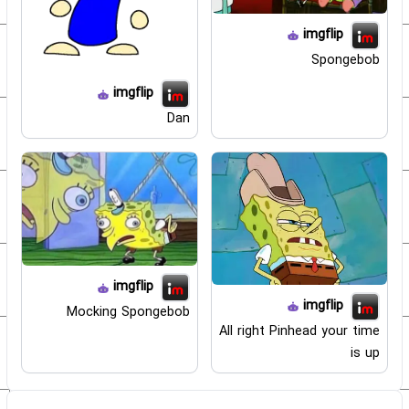
imgflip
Spongebob
imgflip
Dan
imgflip
imgflip
Mocking Spongebob
All right Pinhead your time
is up