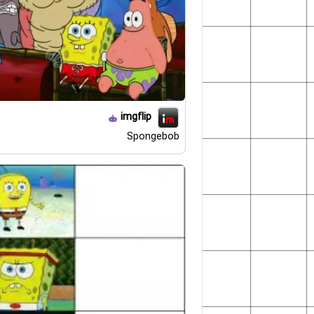
imgflip
Spongebob