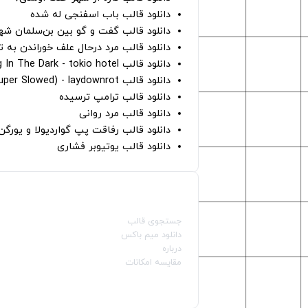
دانلود قالب باب اسفنجی له شده
دانلود قالب گفت و گو بین بن‌سلمان شه
دانلود قالب مرد درحال علف خوراندن به 
دانلود قالب Dancing In The Dark - tokio hotel
دانلود قالب hunter eyes (super Slowed) - laydownrot
دانلود قالب ترامپ ترسیده
دانلود قالب مرد روانی
دانلود قالب رفاقت پپ گواردیولا و یورگ
دانلود قالب یوتیوبر فشاری
صفحات اصلی
جستجوی قالب
دانلود میم باکس
درباره
مقایسه امکانات
دسته بندی قالب‌ها