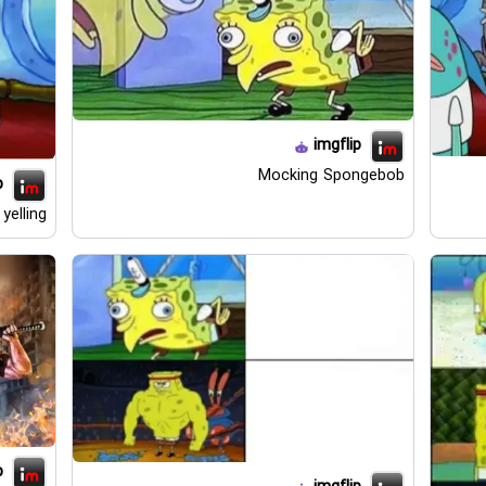
imgflip
Mocking Spongebob
p
yelling
p