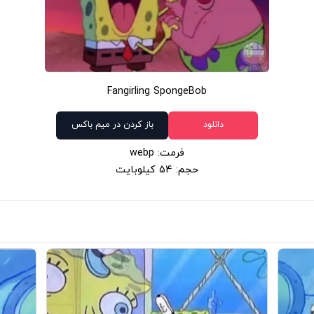
Fangirling SpongeBob
دانلود
باز کردن در میم باکس
فرمت: webp
حجم: 54 کیلوبایت