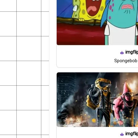
imgfli
Spongebob 
imgfli