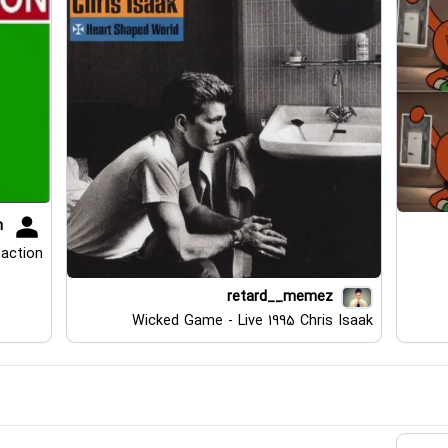
h
eaction
retard__memez
Wicked Game - Live 1995 Chris Isaak