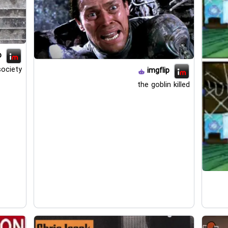
p
society
imgflip
the goblin killed