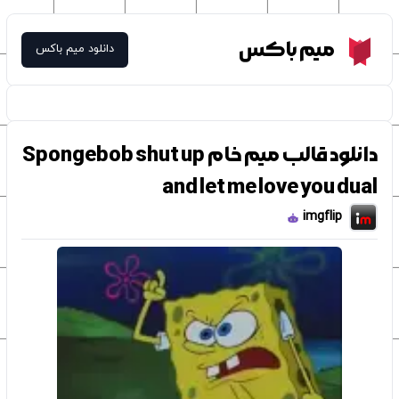
Meme Box
میم باکس
دانلود میم باکس
دانلود قالب میم خام Spongebob shut up
and let me love you dual
imgflip