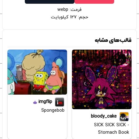
فرمت: webp
حجم: 127 کیلوبایت
قالب‌های مشابه
imgflip
Spongebob
bloody_cake
SICK SICK SICK -
Stomach Book