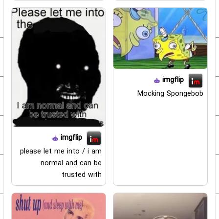
imgflip
Mocking Spongebob
imgflip
please let me into / i am
normal and can be
trusted with