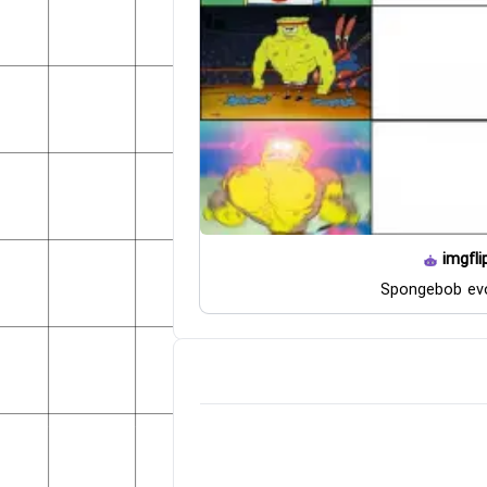
imgfli
Spongebob evo