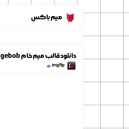
Meme Box
میم باکس
دانلود قالب میم خام caveman spongebob
imgflip