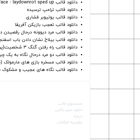
دانلود قالب perfect face - laydownrot sped up
دانلود قالب ترامپ ترسیده
دانلود قالب یوتیوبر فشاری
دانلود قالب تعجب بازیکن آفریقا
دانلود قالب مرد دیوونه درحال رقصیدن در
دانلود قالب بیلاخ نشان دادن باب اسفن
دانلود قالب راه رفتن گنگ ۳ شخصیت(پرده سبز)
دانلود قالب دو مرد درحال نگاه به یک چی
دانلود قالب مسخره بازی های مارمولک (
دانلود قالب نگاه های عجیب و مشکوک چ
صفحات اصلی
جستجوی قالب
دانلود میم باکس
درباره
مقایسه امکانات
دسته بندی قالب‌ها