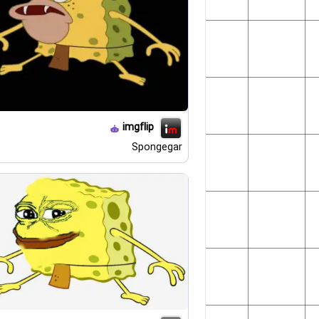
imgflip
Spongegar