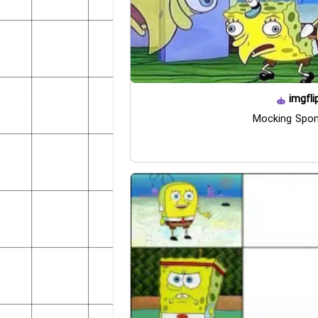
imgfli
Mocking Spo