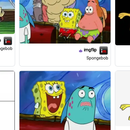
p
ngebob
imgflip
Spongebob