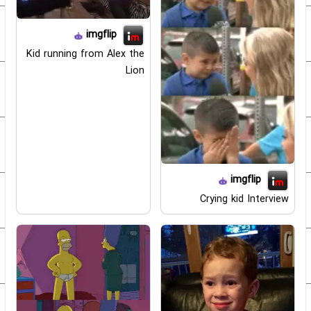
imgflip
Kid running from Alex the
Lion
imgflip
Crying kid Interview