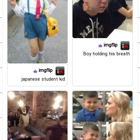
imgflip
Boy holding his breath
imgflip
japanese student kid