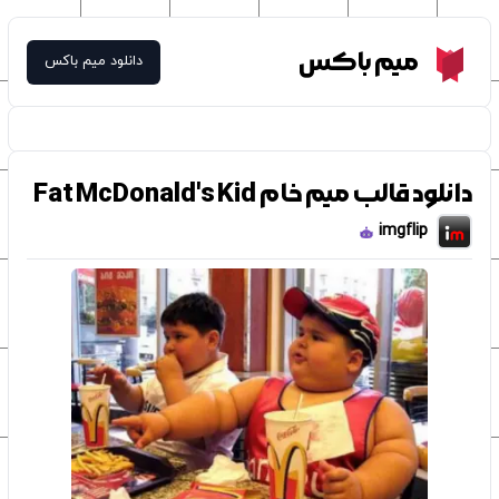
Meme Box
میم باکس
دانلود میم باکس
دانلود قالب میم خام Fat McDonald's Kid
imgflip