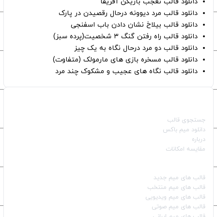
دانلود قالب تعجب بازیکن آفریقا
دانلود قالب مرد دیوونه درحال رقصیدن در پارک
دانلود قالب بیلاخ نشان دادن باب اسفنجی
دانلود قالب راه رفتن گنگ ۳ شخصیت(پرده سبز)
دانلود قالب دو مرد درحال نگاه به یک چیز
دانلود قالب مسخره بازی های مارمولک (متفاوت)
دانلود قالب نگاه های عجیب و مشکوک چند مرد
صفحات اصلی
جستجوی قالب
دانلود میم باکس
درباره
مقایسه امکانات
دسته بندی قالب‌ها
قالب‌ های میم جدید
قالب‌ های میم منتخب
قالب‌ های میم ویدیویی
قالب‌ های میم صوتی
قالب‌ های میم ایرانی