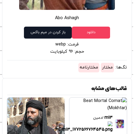
Abo Ashagh
دانلود
باز کردن در میم باکس
فرمت: webp
حجم: 96 کیلوبایت
تگ‌ها:
مختار
مختارنامه
قالب‌های مشابه
m13
ادمین