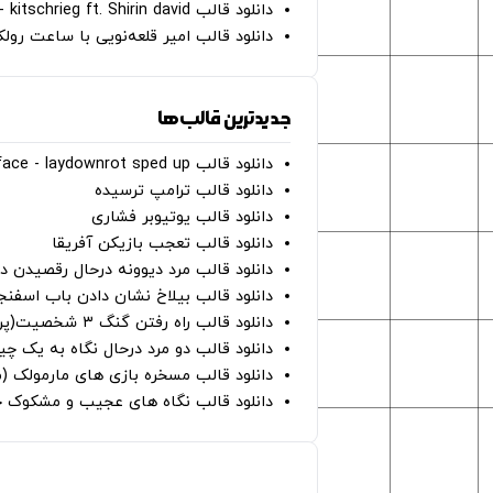
دانلود قالب Gut Genug - kitschrieg ft. Shirin david
دانلود قالب امیر قلعه‌نویی با ساعت رو
جدیدترین قالب‌ها
دانلود قالب perfect face - laydownrot sped up
دانلود قالب ترامپ ترسیده
دانلود قالب یوتیوبر فشاری
دانلود قالب تعجب بازیکن آفریقا
دانلود قالب مرد دیوونه درحال رقصیدن در
دانلود قالب بیلاخ نشان دادن باب اسفن
دانلود قالب راه رفتن گنگ ۳ شخصیت(پرده سبز)
دانلود قالب دو مرد درحال نگاه به یک چی
دانلود قالب مسخره بازی های مارمولک (
دانلود قالب نگاه های عجیب و مشکوک چ
صفحات اصلی