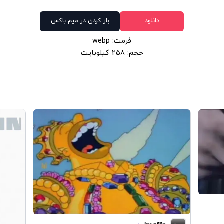
دانلود
باز کردن در میم باکس
فرمت: webp
حجم: 258 کیلوبایت