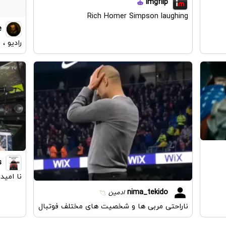
imgflip
Rich Homer Simpson laughing
e
رادیو ،
s
نا امید
nima_tekido
ادمین
ناراحتی مربی ها و شخصیت های مختلف فوتبال