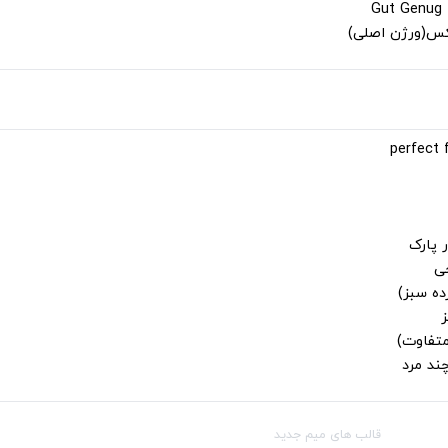
لکس(ورژن اصلی)
 پارک
جی
ز
متفاوت)
ند مرد
قالب‌ های میم جدید
شبکه‌ه