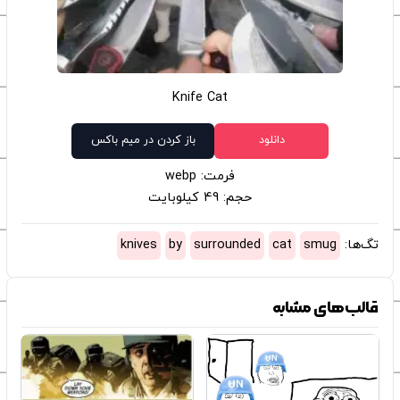
Knife Cat
دانلود
باز کردن در میم باکس
فرمت: webp
حجم: 49 کیلوبایت
تگ‌ها:
smug
cat
surrounded
by
knives
قالب‌های مشابه