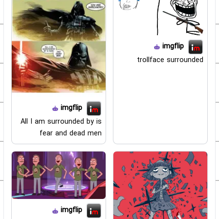
imgflip
trollface surrounded
imgflip
All I am surrounded by is
fear and dead men
imgflip