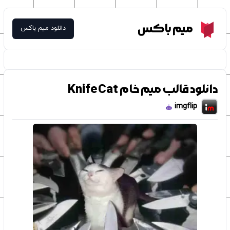
Meme Box
میم باکس
دانلود میم باکس
دانلود قالب میم خام Knife Cat
imgflip