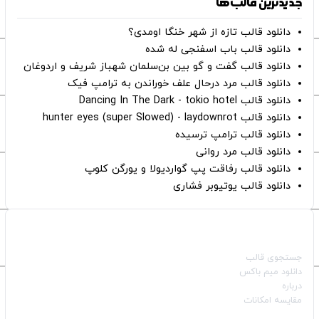
جدیدترین قالب‌ها
دانلود قالب تازه از شهر خنگا اومدی؟
دانلود قالب باب اسفنجی له شده
دانلود قالب گفت و گو بین بن‌سلمان شهباز شریف و اردوغان
دانلود قالب مرد درحال علف خوراندن به ترامپ فیک
دانلود قالب Dancing In The Dark - tokio hotel
دانلود قالب hunter eyes (super Slowed) - laydownrot
دانلود قالب ترامپ ترسیده
دانلود قالب مرد روانی
دانلود قالب رفاقت پپ گواردیولا و یورگن کلوپ
دانلود قالب یوتیوبر فشاری
صفحات اصلی
جستجوی قالب
دانلود میم باکس
درباره
مقایسه امکانات