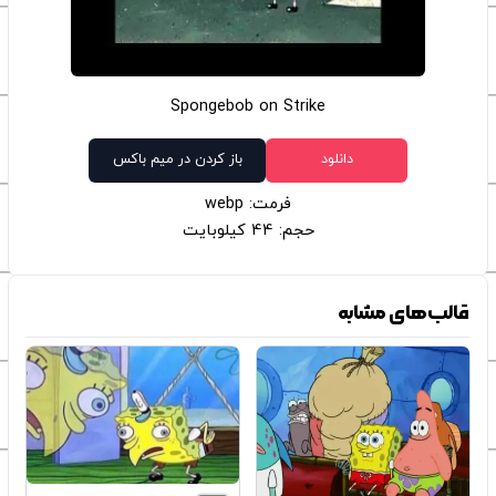
Spongebob on Strike
دانلود
باز کردن در میم باکس
فرمت: webp
حجم: 44 کیلوبایت
قالب‌های مشابه