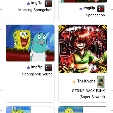
imgflip
imgflip
Mocking Spongebob
Spongebob
imgflip
Spongebob yelling
The.Knight
STRIKE BACK FUNK
(Super Slowed)