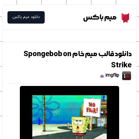
Meme Box
میم باکس
دانلود میم باکس
دانلود قالب میم خام Spongebob on
Strike
imgflip