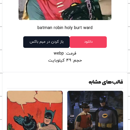
batman robin holy burt ward
دانلود
باز کردن در میم باکس
فرمت: webp
حجم: 49 کیلوبایت
قالب‌های مشابه