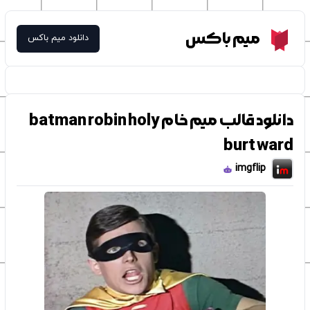
Meme Box
میم باکس
دانلود میم باکس
دانلود قالب میم خام batman robin holy
burt ward
imgflip