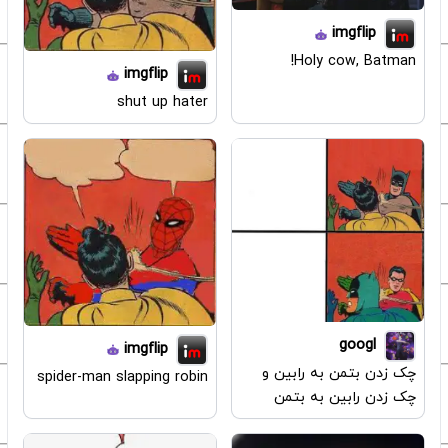
imgflip
Holy cow, Batman!
imgflip
shut up hater
googl
imgflip
چک زدن بتمن به رابین و
spider-man slapping robin
چک زدن رابین به بتمن