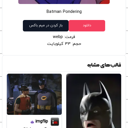
Batman Pondering
دانلود
باز کردن در میم باکس
فرمت: webp
حجم: 33 کیلوبایت
قالب‌های مشابه
imgflip