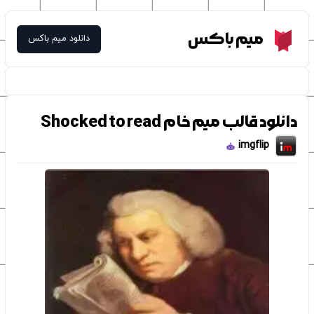
Meme Box
میم باکس
دانلود میم باکس
دانلود قالب میم خام Shocked to read
imgflip