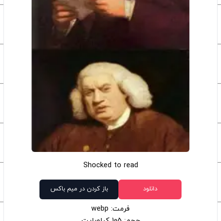
Shocked to read
دانلود
باز کردن در میم باکس
فرمت: webp
حجم: 105 کیلوبایت