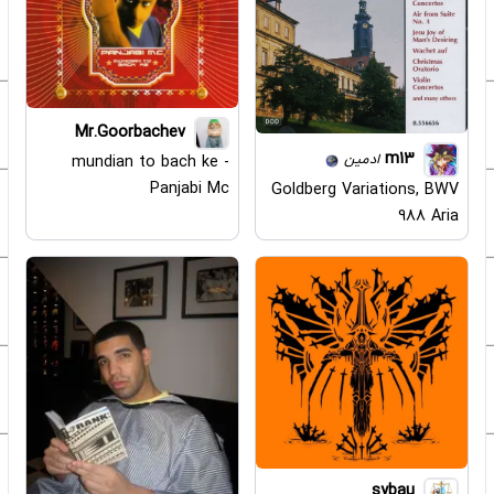
Mr.Goorbachev
m13
ادمین
mundian to bach ke -
Panjabi Mc
Goldberg Variations, BWV
988 Aria
sybau