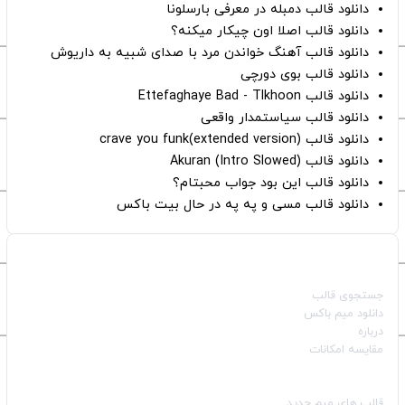
دانلود قالب دمبله در معرفی بارسلونا
دانلود قالب اصلا اون چیکار میکنه؟
دانلود قالب آهنگ خواندن مرد با صدای شبیه به داریوش
دانلود قالب بوی دورچی
دانلود قالب Ettefaghaye Bad - Tlkhoon
دانلود قالب سیاستمدار واقعی
دانلود قالب crave you funk(extended version)
دانلود قالب (Intro Slowed) Akuran
دانلود قالب این بود جواب محبتام؟
دانلود قالب مسی و په په در حال بیت باکس
صفحات اصلی
جستجوی قالب
دانلود میم باکس
درباره
مقایسه امکانات
دسته بندی قالب‌ها
قالب‌ های میم جدید