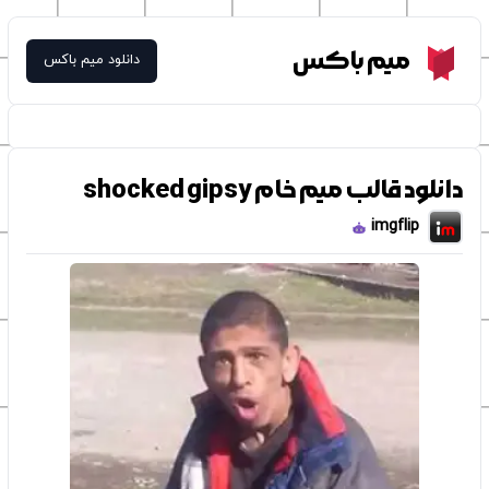
Meme Box
میم باکس
دانلود میم باکس
دانلود قالب میم خام shocked gipsy
imgflip