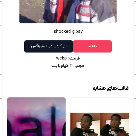
shocked gipsy
دانلود
باز کردن در میم باکس
فرمت: webp
حجم: 19 کیلوبایت
قالب‌های مشابه