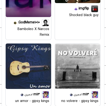
imgflip
Shocked black guy
GodMeme1010.
Bamboleo X Narcos
Remix
m13
m13
ادمین
ادمین
un amor - gipsy kings
no volvere - gipsy kings