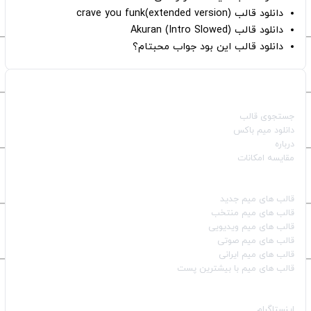
دانلود قالب crave you funk(extended version)
دانلود قالب (Intro Slowed) Akuran
دانلود قالب این بود جواب محبتام؟
صفحات اصلی
جستجوی قالب
دانلود میم باکس
درباره
مقایسه امکانات
دسته بندی قالب‌ها
قالب‌ های میم جدید
قالب‌ های میم منتخب
قالب‌ های میم ویدیویی
قالب‌ های میم صوتی
قالب‌ های میم ایرانی
قالب‌ های میم با بیشترین پست
شبکه‌های اجتماعی
اینستاگرام