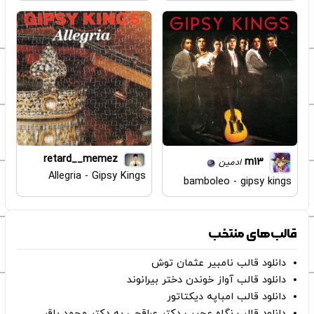
retard__memez
m13
ادمین
Allegria - Gipsy Kings
bamboleo - gipsy kings
قالب‌های منتخب
دانلود قالب نامبیر عثمان ‌توش
دانلود قالب آواز خوندن دختر بیرانوند
دانلود قالب امباپه دیکتاتور
دانلود قالب نگاه عجیب دکتر عراقچی به دکتر محمد باقر