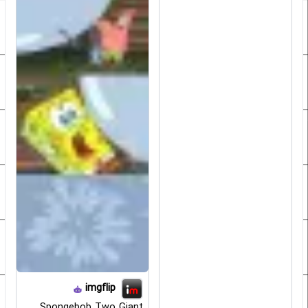
imgflip
Spongebob Two Giant