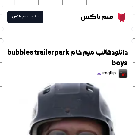
Meme Box
میم باکس
دانلود میم باکس
دانلود قالب میم خام bubbles trailer park
boys
imgflip