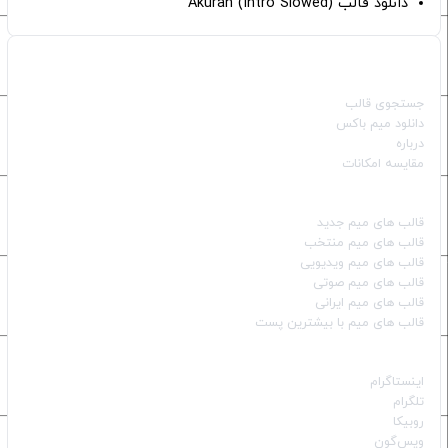
دانلود قالب (Intro Slowed) Akuran
صفحات اصلی
جستجوی قالب
دانلود میم باکس
درباره
مقایسه امکانات
دسته بندی قالب‌ها
قالب‌ های میم جدید
قالب‌ های میم منتخب
قالب‌ های میم ویدیویی
قالب‌ های میم صوتی
قالب‌ های میم ایرانی
قالب‌ های میم با بیشترین پست
شبکه‌های اجتماعی
اینستاگرام
تلگرام
روبیکا
ویس‌گون