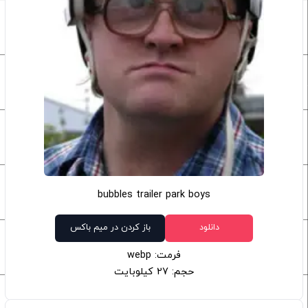
bubbles trailer park boys
دانلود
باز کردن در میم باکس
فرمت: webp
حجم: 27 کیلوبایت