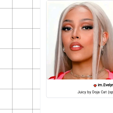
im..Evely
Juicy by Doja Cat (s