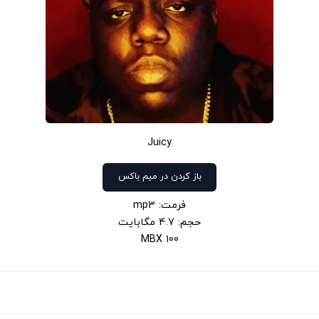
Juicy
باز کردن در میم باکس
فرمت: mp3
حجم: 4.7 مگابایت
100 MBX