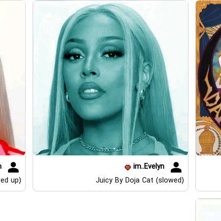
n
im..Evelyn
ped up)
Juicy By Doja Cat (slowed)