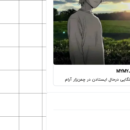
MYMY
گایی درحال ایستادن در چمن‌زار آرام