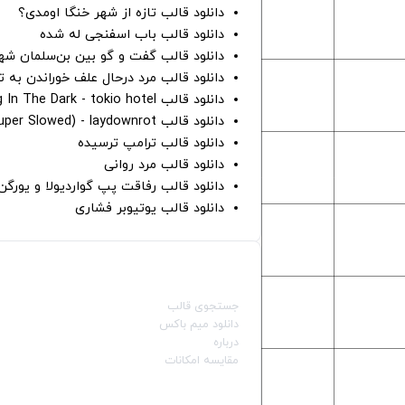
دانلود قالب تازه از شهر خنگا اومدی؟
دانلود قالب باب اسفنجی له شده
دانلود قالب گفت و گو بین بن‌سلمان شه
دانلود قالب مرد درحال علف خوراندن به 
دانلود قالب Dancing In The Dark - tokio hotel
دانلود قالب hunter eyes (super Slowed) - laydownrot
دانلود قالب ترامپ ترسیده
دانلود قالب مرد روانی
دانلود قالب رفاقت پپ گواردیولا و یورگ
دانلود قالب یوتیوبر فشاری
صفحات اصلی
جستجوی قالب
دانلود میم باکس
درباره
مقایسه امکانات
دسته بندی قالب‌ها