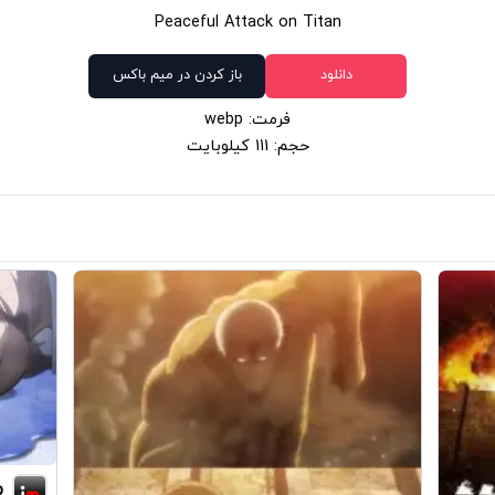
Peaceful Attack on Titan
دانلود
باز کردن در میم باکس
فرمت: webp
حجم: 111 کیلوبایت
p