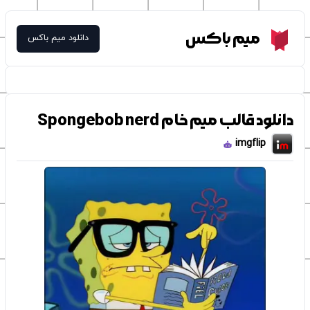
Meme Box
میم باکس
دانلود میم باکس
دانلود قالب میم خام Spongebob nerd
imgflip