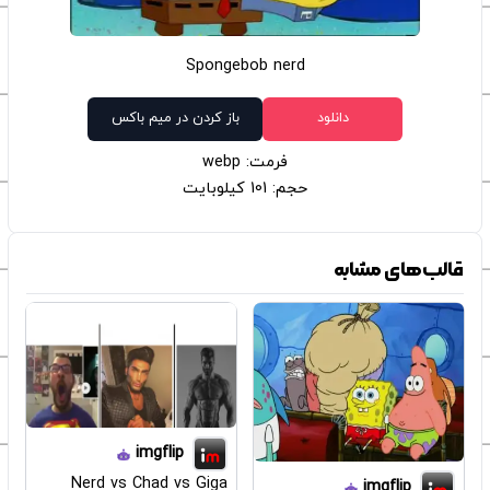
Spongebob nerd
دانلود
باز کردن در میم باکس
فرمت: webp
حجم: 101 کیلوبایت
قالب‌های مشابه
imgflip
Nerd vs Chad vs Giga
imgflip