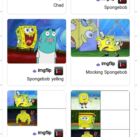
Chad
Spongebob
imgflip
imgflip
Mocking Spongebob
Spongebob yelling
imgflip