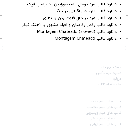
دانلود قالب مرد درحال علف خوراندن به ترامپ فیک
دانلود قالب داریوش اقبالی در جنگ
دانلود قالب مرد در حال فلوت زدن با بطری
دانلود قالب رقص رقاصان و افراد مشهور با آهنگ نیگر
دانلود قالب Montagem Chateado (slowed)
دانلود قالب Montagem Chateado
صفحات اصلی
جستجوی قالب
دانلود میم باکس
درباره
مقایسه امکانات
دسته بندی قالب‌ها
قالب‌ های میم جدید
قالب‌ های میم منتخب
قالب‌ های میم ویدیویی
قالب‌ های میم صوتی
قالب‌ های میم ایرانی