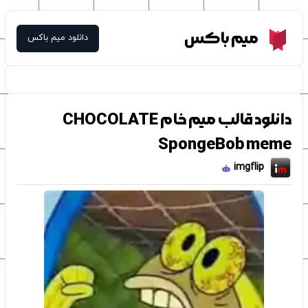
Meme Box
میم باکس
دانلود میم باکس
دانلود قالب میم خام CHOCOLATE
SpongeBob meme
imgflip