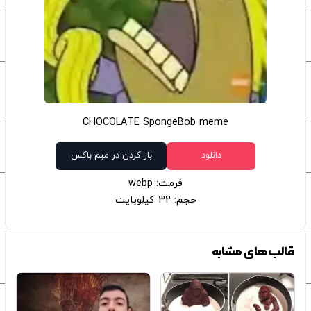
CHOCOLATE SpongeBob meme
دانلود
باز کردن در میم باکس
فرمت: webp
حجم: 32 کیلوبایت
قالب‌های مشابه