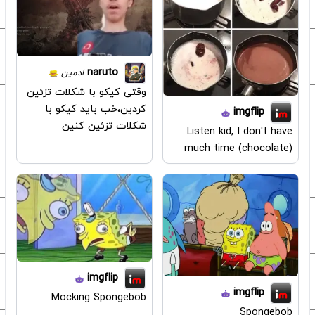
naruto
ادمین
وقتی کیکو با شکلات تزئین
کردین،خب باید کیکو با
imgflip
شکلات تزئین کنین
Listen kid, I don't have
much time (chocolate)
imgflip
imgflip
Mocking Spongebob
Spongebob