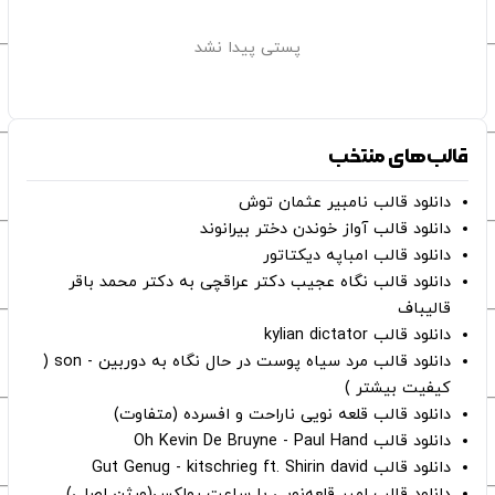
پستی پیدا نشد
قالب‌های منتخب
دانلود قالب نامبیر عثمان ‌توش
دانلود قالب آواز خوندن دختر بیرانوند
دانلود قالب امباپه دیکتاتور
دانلود قالب نگاه عجیب دکتر عراقچی به دکتر محمد باقر
قالیباف
دانلود قالب kylian dictator
دانلود قالب مرد سیاه پوست در حال نگاه به دوربین - son (
کیفیت بیشتر )
دانلود قالب قلعه نویی ناراحت و افسرده (متفاوت)
دانلود قالب Oh Kevin De Bruyne - Paul Hand
دانلود قالب Gut Genug - kitschrieg ft. Shirin david
دانلود قالب امیر قلعه‌نویی با ساعت رولکس(ورژن اصلی)