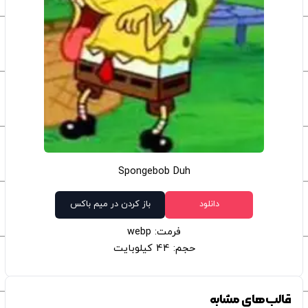
Spongebob Duh
دانلود
باز کردن در میم باکس
فرمت: webp
حجم: 44 کیلوبایت
قالب‌های مشابه