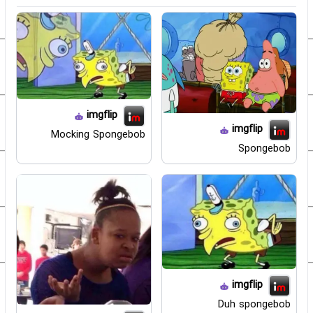
imgflip
imgflip
Mocking Spongebob
Spongebob
imgflip
Duh spongebob