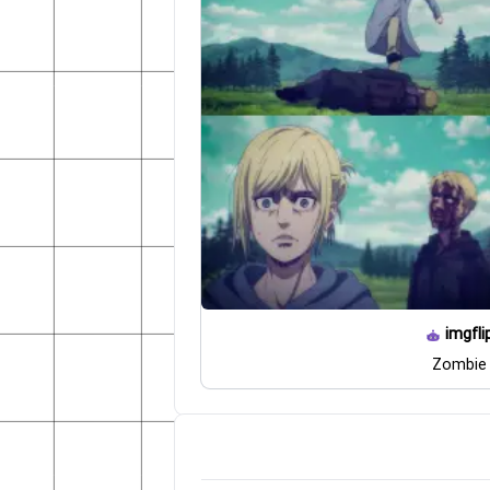
imgfli
Zombie 