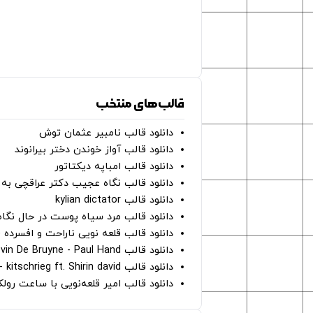
قالب‌های منتخب
دانلود قالب نامبیر عثمان ‌توش
دانلود قالب آواز خوندن دختر بیرانوند
دانلود قالب امباپه دیکتاتور
دانلود قالب نگاه عجیب دکتر عراقچی به 
دانلود قالب kylian dictator
دانلود قالب مرد سیاه پوست در حال نگاه به دوربین - on
دانلود قالب قلعه نویی ناراحت و افسرده 
دانلود قالب Oh Kevin De Bruyne - Paul Hand
دانلود قالب Gut Genug - kitschrieg ft. Shirin david
دانلود قالب امیر قلعه‌نویی با ساعت رو