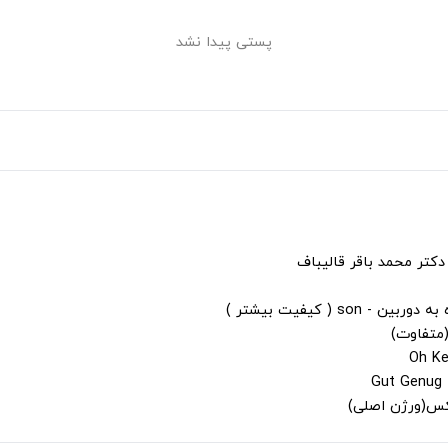
پستی پیدا نشد
دکتر محمد باقر قالیباف
s ( کیفیت بیشتر )
(متفاوت)
لکس(ورژن اصلی)