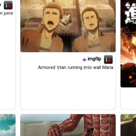
p
n juice
imgflip
Armored titan running into wall Maria