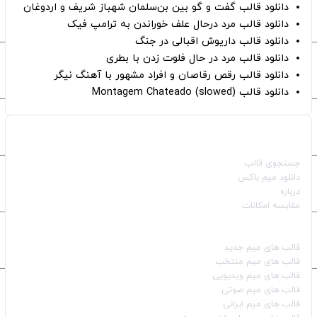
دانلود قالب گفت و گو بین بن‌سلمان شهباز شریف و اردوغان
دانلود قالب مرد درحال علف خوراندن به ترامپ فیک
دانلود قالب داریوش اقبالی در جنگ
دانلود قالب مرد در حال فلوت زدن با بطری
دانلود قالب رقص رقاصان و افراد مشهور با آهنگ نیگر
دانلود قالب Montagem Chateado (slowed)
صفحات اصلی
جستجوی قالب
دانلود میم باکس
درباره
مقایسه امکانات
دسته بندی قالب‌ها
قالب‌ های میم جدید
قالب‌ های میم منتخب
قالب‌ های میم ویدیویی
قالب‌ های میم صوتی
قالب‌ های میم ایرانی