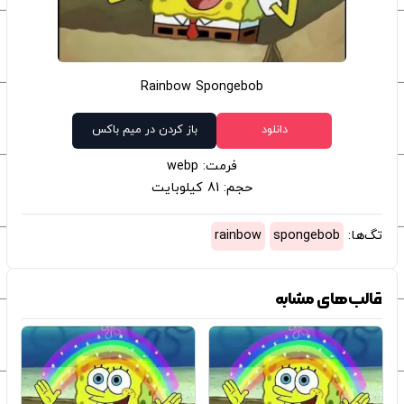
Rainbow Spongebob
دانلود
باز کردن در میم باکس
فرمت: webp
حجم: 81 کیلوبایت
تگ‌ها:
spongebob
rainbow
قالب‌های مشابه