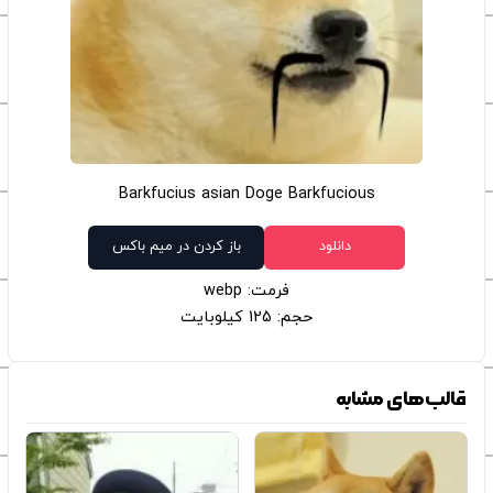
Barkfucius asian Doge Barkfucious
دانلود
باز کردن در میم باکس
فرمت: webp
حجم: 125 کیلوبایت
قالب‌های مشابه