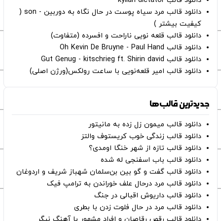
دانلود قالب kylian dictator
دانلود قالب مرد سیاه پوست در حال نگاه به دوربین - son (
کیفیت بیشتر )
دانلود قالب قلعه نویی ناراحت و افسرده (متفاوت)
دانلود قالب Oh Kevin De Bruyne - Paul Hand
دانلود قالب Gut Genug - kitschrieg ft. Shirin david
دانلود قالب امیر قلعه‌نویی با ساعت رولکس(ورژن اصلی)
جدیدترین قالب‌ها
دانلود قالب میمون زل زده به مانیتور
دانلود قالب زندگی خوب کریستوف والتز
دانلود قالب تازه از شهر خنگا اومدی؟
دانلود قالب باب اسفنجی له شده
دانلود قالب گفت و گو بین بن‌سلمان شهباز شریف و اردوغان
دانلود قالب مرد درحال علف خوراندن به ترامپ فیک
دانلود قالب داریوش اقبالی در جنگ
دانلود قالب مرد در حال فلوت زدن با بطری
دانلود قالب رقص رقاصان و افراد مشهور با آهنگ نیگر