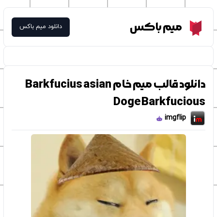
Meme Box
میم باکس
دانلود میم باکس
دانلود قالب میم خام Barkfucius asian
Doge Barkfucious
imgflip