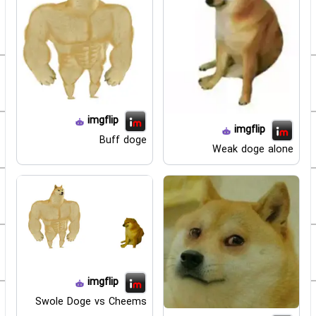
imgflip
imgflip
Buff doge
Weak doge alone
imgflip
Swole Doge vs Cheems