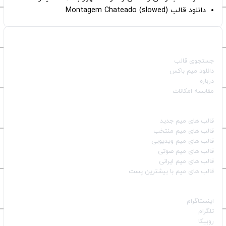
دانلود قالب Montagem Chateado (slowed)
صفحات اصلی
جستجوی قالب
دانلود میم باکس
درباره
مقایسه امکانات
دسته بندی قالب‌ها
قالب‌ های میم جدید
قالب‌ های میم منتخب
قالب‌ های میم ویدیویی
قالب‌ های میم صوتی
قالب‌ های میم ایرانی
قالب‌ های میم با بیشترین پست
شبکه‌های اجتماعی
اینستاگرام
تلگرام
روبیکا