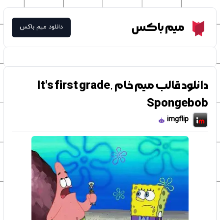
Meme Box
میم باکس
دانلود میم باکس
دانلود قالب میم خام It's first grade,
Spongebob
imgflip