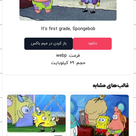
It's first grade, Spongebob
دانلود
باز کردن در میم باکس
فرمت: webp
حجم: 69 کیلوبایت
قالب‌های مشابه