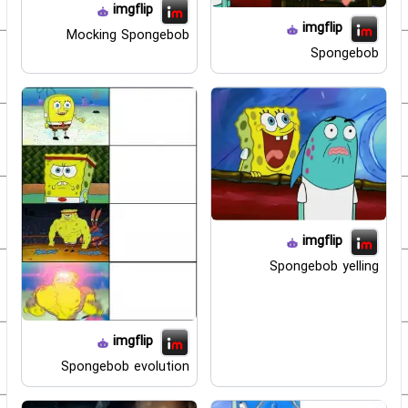
imgflip
imgflip
Mocking Spongebob
Spongebob
imgflip
Spongebob yelling
imgflip
Spongebob evolution