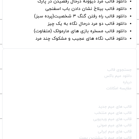
دانلود قالب مرد دیوونه درحال رقصیدن در پارک
دانلود قالب بیلاخ نشان دادن باب اسفنجی
دانلود قالب راه رفتن گنگ ۳ شخصیت(پرده سبز)
دانلود قالب دو مرد درحال نگاه به یک چیز
دانلود قالب مسخره بازی های مارمولک (متفاوت)
دانلود قالب نگاه های عجیب و مشکوک چند مرد
صفحات اصلی
جستجوی قالب
دانلود میم باکس
درباره
مقایسه امکانات
دسته بندی قالب‌ها
قالب‌ های میم جدید
قالب‌ های میم منتخب
قالب‌ های میم ویدیویی
قالب‌ های میم صوتی
قالب‌ های میم ایرانی
قالب‌ های میم با بیشترین پست