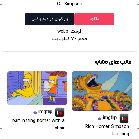
OJ Simpson
دانلود
باز کردن در میم باکس
فرمت: webp
حجم: 70 کیلوبایت
قالب‌های مشابه
imgflip
imgflip
bart hitting homer with a
Rich Homer Simpson
chair
laughing