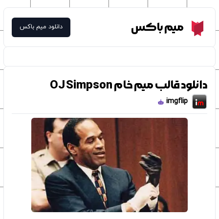
Meme Box
میم باکس
دانلود میم باکس
دانلود قالب میم خام OJ Simpson
imgflip