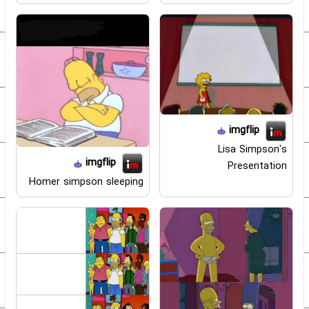
imgflip
Lisa Simpson's
imgflip
Presentation
Homer simpson sleeping