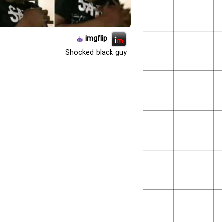
imgflip
Shocked black guy