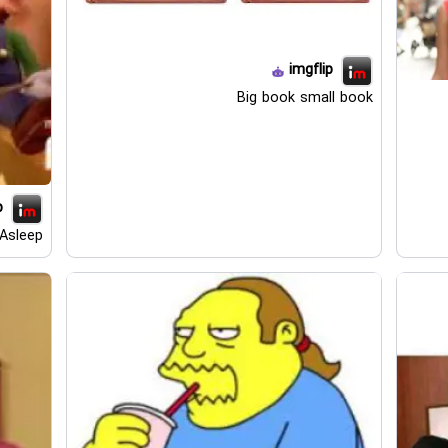
imgflip
Big book small book
p
 Asleep