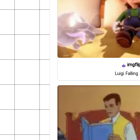
imgfli
Luigi Falling