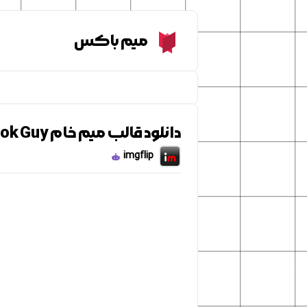
Meme Box
میم باکس
دانلود قالب میم خام Simpsons Comic Book Guy
imgflip