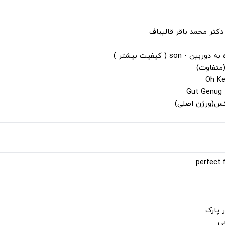
دکتر محمد باقر قالیباف
s ( کیفیت بیشتر )
(متفاوت)
لکس(ورژن اصلی)
 پارک
جی