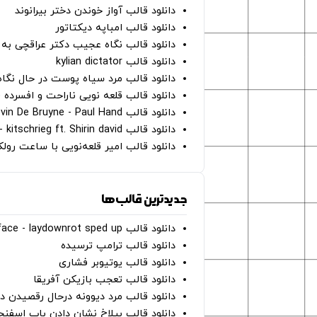
دانلود قالب آواز خوندن دختر بیرانوند
دانلود قالب امباپه دیکتاتور
دانلود قالب نگاه عجیب دکتر عراقچی به 
دانلود قالب kylian dictator
دانلود قالب مرد سیاه پوست در حال نگاه به دوربین - on
دانلود قالب قلعه نویی ناراحت و افسرده 
دانلود قالب Oh Kevin De Bruyne - Paul Hand
دانلود قالب Gut Genug - kitschrieg ft. Shirin david
دانلود قالب امیر قلعه‌نویی با ساعت رو
جدیدترین قالب‌ها
دانلود قالب perfect face - laydownrot sped up
دانلود قالب ترامپ ترسیده
دانلود قالب یوتیوبر فشاری
دانلود قالب تعجب بازیکن آفریقا
دانلود قالب مرد دیوونه درحال رقصیدن در
دانلود قالب بیلاخ نشان دادن باب اسفن