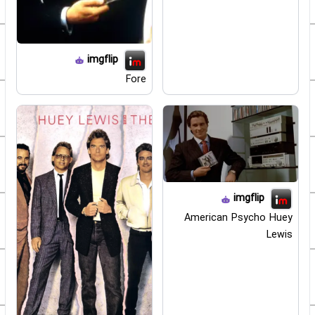
imgflip
Fore
imgflip
American Psycho Huey
Lewis