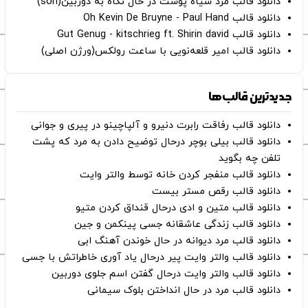
دانلود قالب مرد سیاه پوست در حال نگاه به دوربین(son)
دانلود قالب Oh Kevin De Bruyne - Paul Hand
دانلود قالب Gut Genug - kitschrieg ft. Shirin david
دانلود قالب امیر قلعه‌نویی با ساعت رولکس(ورژن اصلی)
جدیدترین قالب‌ها
دانلود قالب رفاقت رابرت دنیرو و آلپاچینو در پیری و جوانی
دانلود قالب بیلی بوچر درحال توضیح دادن به مرد که پشت
تلفن چه بگوید
دانلود قالب منفجر کردن خانه توسط والتر وایت
دانلود قالب رقص مستر بیست
دانلود قالب متین و ادی درحال قنداق کردن متیو
دانلود قالب زندگی عاشقانه جسی پینکمن و جین
دانلود قالب مرد دیوانه در حال خوندن آهنگ ابی
دانلود قالب والتر وایت پیر درحال یاد آوری خاطراتش با جسی
دانلود قالب والتر وایت درحال گفتن اسم جلوی دوربین
دانلود قالب مرد در حال انداختن بلوک سیمانی