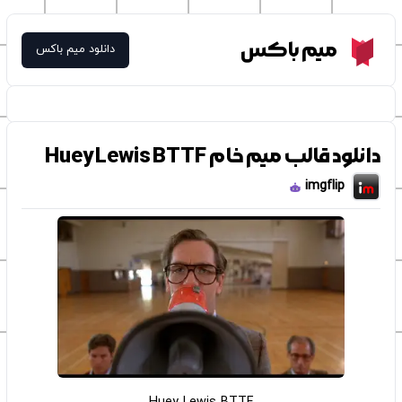
Meme Box
میم باکس
دانلود میم باکس
دانلود قالب میم خام Huey Lewis BTTF
imgflip