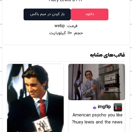
Huey Lewis BTTF
دانلود
باز کردن در میم باکس
فرمت: webp
حجم: 110 کیلوبایت
قالب‌های مشابه
imgflip
American psycho you like
huey lewis and the news?