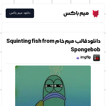
Meme Box
میم باکس
دانلود میم باکس
دانلود قالب میم خام Squinting fish from
Spongebob
imgflip