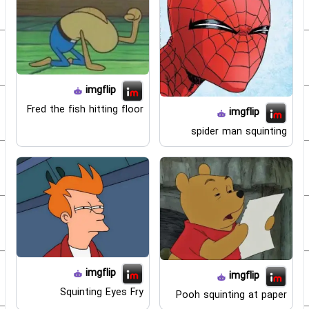
imgflip
Fred the fish hitting floor
imgflip
spider man squinting
imgflip
imgflip
Squinting Eyes Fry
Pooh squinting at paper