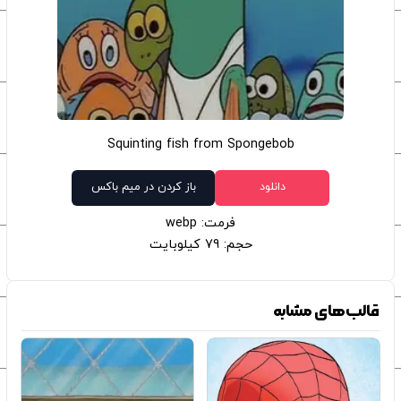
Squinting fish from Spongebob
دانلود
باز کردن در میم باکس
فرمت: webp
حجم: 79 کیلوبایت
قالب‌های مشابه