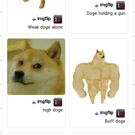
imgflip
Doge holding a gun
imgflip
Weak doge alone
imgflip
high doge
imgflip
Buff doge