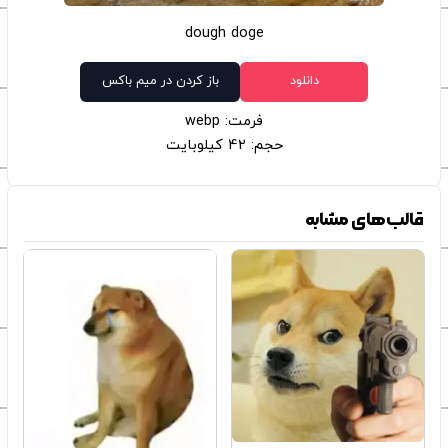
dough doge
دانلود
باز کردن در میم باکس
فرمت: webp
حجم: 42 کیلوبایت
قالب‌های مشابه