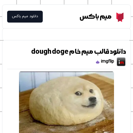
Meme Box
میم باکس
دانلود میم باکس
دانلود قالب میم خام dough doge
imgflip