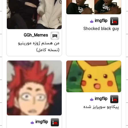
imgflip
Shocked black guy
GGh_Memes
من هستم ژوزه مورینیو
(نسخه کامل)
imgflip
پیکاچو سوپرایز شده
imgflip