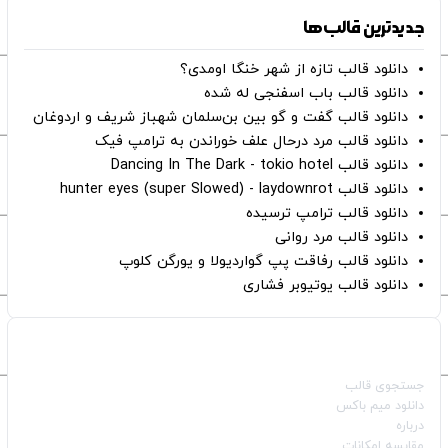
جدیدترین قالب‌ها
دانلود قالب تازه از شهر خنگا اومدی؟
دانلود قالب باب اسفنجی له شده
دانلود قالب گفت و گو بین بن‌سلمان شهباز شریف و اردوغان
دانلود قالب مرد درحال علف خوراندن به ترامپ فیک
دانلود قالب Dancing In The Dark - tokio hotel
دانلود قالب hunter eyes (super Slowed) - laydownrot
دانلود قالب ترامپ ترسیده
دانلود قالب مرد روانی
دانلود قالب رفاقت پپ گواردیولا و یورگن کلوپ
دانلود قالب یوتیوبر فشاری
صفحات اصلی
جستجوی قالب
دانلود میم باکس
درباره
مقایسه امکانات