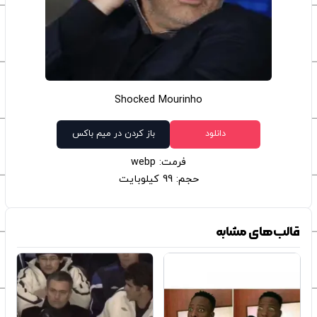
Shocked Mourinho
دانلود
باز کردن در میم باکس
فرمت: webp
حجم: 99 کیلوبایت
قالب‌های مشابه