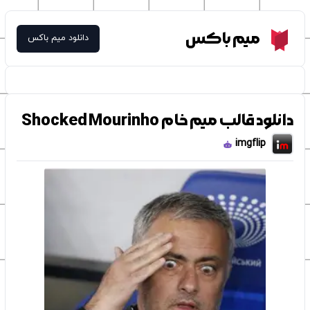
Meme Box
میم باکس
دانلود میم باکس
دانلود قالب میم خام Shocked Mourinho
imgflip