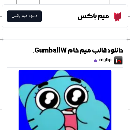
Meme Box
میم باکس
دانلود میم باکس
دانلود قالب میم خام Gumball W.
imgflip