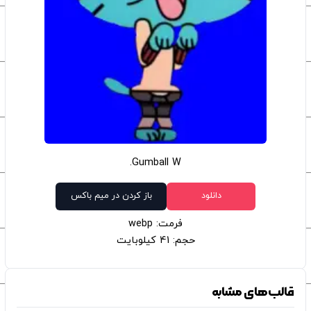
Gumball W.
دانلود
باز کردن در میم باکس
فرمت: webp
حجم: 41 کیلوبایت
قالب‌های مشابه