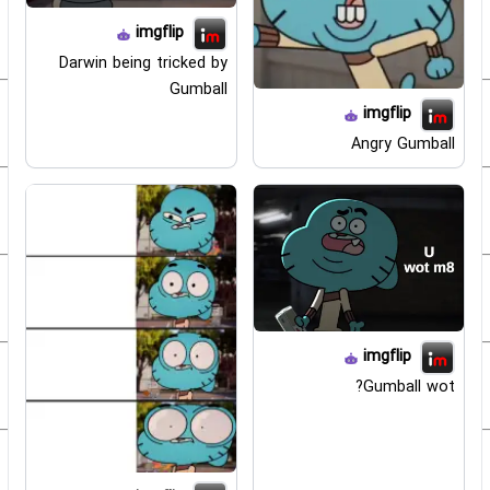
imgflip
Darwin being tricked by
Gumball
imgflip
Angry Gumball
imgflip
Gumball wot?