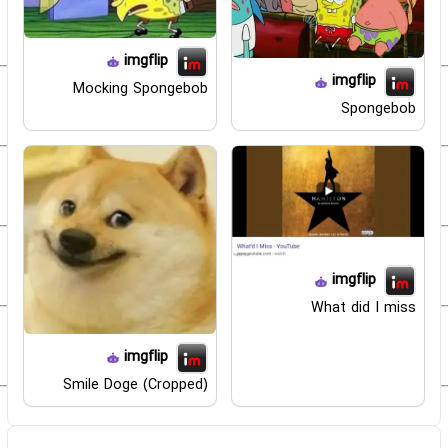
imgflip
imgflip
Mocking Spongebob
Spongebob
imgflip
What did I miss
imgflip
Smile Doge (Cropped)