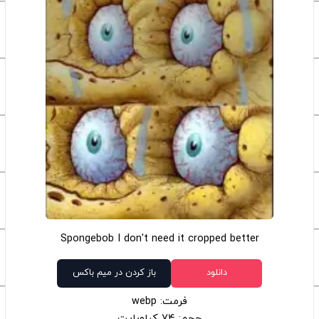
Spongebob I don't need it cropped better
دانلود
باز کردن در میم باکس
فرمت: webp
حجم: 74 کیلوبایت