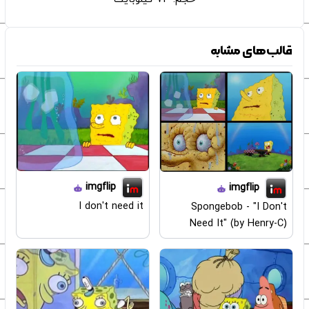
قالب‌های مشابه
imgflip
imgflip
I don't need it
Spongebob - "I Don't
Need It" (by Henry-C)