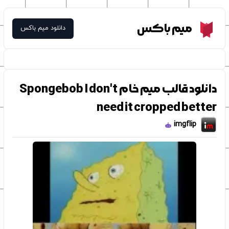
Meme Box
میم باکس
دانلود میم باکس
دانلود قالب میم خام Spongebob I don't
need it cropped better
imgflip