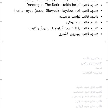
دانلود قالب Dancing In The Dark - tokio hotel
دانلود قالب hunter eyes (super Slowed) - laydownrot
دانلود قالب ترامپ ترسیده
دانلود قالب مرد روانی
دانلود قالب رفاقت پپ گواردیولا و یورگن کلوپ
دانلود قالب یوتیوبر فشاری
صفحات اصلی
جستجوی قالب
دانلود میم باکس
درباره
مقایسه امکانات
دسته بندی قالب‌ها
قالب‌ های میم جدید
قالب‌ های میم منتخب
قالب‌ های میم ویدیویی
قالب‌ های میم صوتی
قالب‌ های میم ایرانی