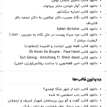
دانلود قالب نامبیر عثمان ‌توش
دانلود قالب آواز خوندن دختر بیرانوند
دانلود قالب امباپه دیکتاتور
دانلود قالب نگاه عجیب دکتر عراقچی به دکتر محمد باقر
قالیباف
دانلود قالب kylian dictator
دانلود قالب مرد سیاه پوست در حال نگاه به دوربین - son (
کیفیت بیشتر )
دانلود قالب قلعه نویی ناراحت و افسرده (متفاوت)
دانلود قالب Oh Kevin De Bruyne - Paul Hand
دانلود قالب Gut Genug - kitschrieg ft. Shirin david
دانلود قالب امیر قلعه‌نویی با ساعت رولکس(ورژن اصلی)
جدیدترین قالب‌ها
دانلود قالب تازه از شهر خنگا اومدی؟
دانلود قالب باب اسفنجی له شده
دانلود قالب گفت و گو بین بن‌سلمان شهباز شریف و اردوغان
دانلود قالب مرد درحال علف خوراندن به ترامپ فیک