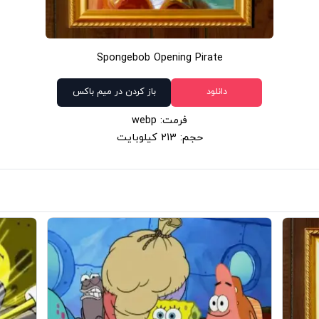
Spongebob Opening Pirate
دانلود
باز کردن در میم باکس
فرمت: webp
حجم: 213 کیلوبایت