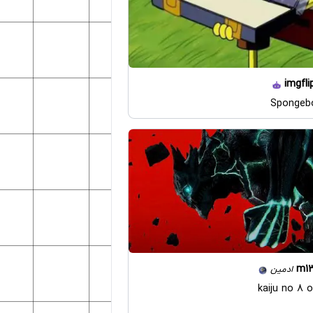
imgfli
Spongeb
m1
ادمین
kaiju no 8 