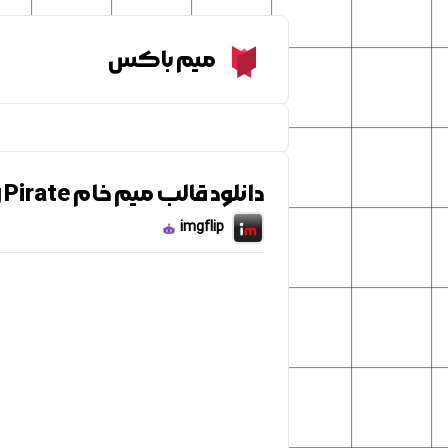
Meme Box
میم باکس
دانلود قالب میم خام Spongebob Opening Pirate
imgflip