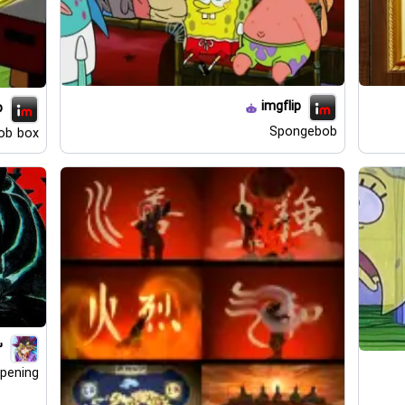
imgflip
p
Spongebob
ob box
3
opening