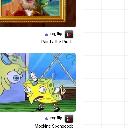
imgflip
Painty the Pirate
imgflip
Mocking Spongebob