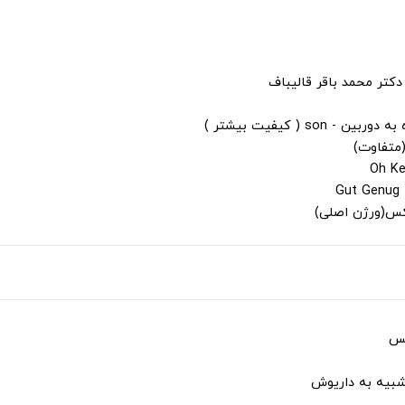
دکتر محمد باقر قالیباف
s ( کیفیت بیشتر )
(متفاوت)
لکس(ورژن اصلی)
کس
شبیه به داریوش