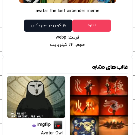
avatar the last airbender meme
دانلود
باز کردن در میم باکس
فرمت: webp
حجم: 64 کیلوبایت
قالب‌های مشابه
imgflip
Avatar Owl