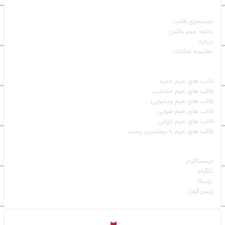
صفحات اصلی
جستجوی قالب
دانلود میم باکس
درباره
مقایسه امکانات
دسته بندی قالب‌ها
قالب‌ های میم جدید
قالب‌ های میم منتخب
قالب‌ های میم ویدیویی
قالب‌ های میم صوتی
قالب‌ های میم ایرانی
قالب‌ های میم با بیشترین پست
شبکه‌های اجتماعی
اینستاگرام
تلگرام
روبیکا
ویس‌گون
ساخته شده با
توسط
Aligator