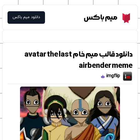
Meme Box
میم باکس
دانلود میم باکس
دانلود قالب میم خام avatar the last
airbender meme
imgflip