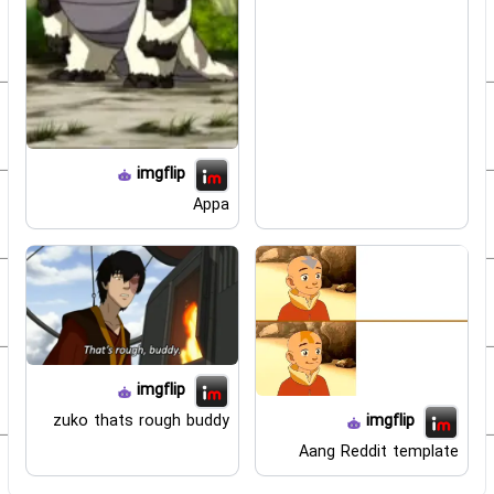
imgflip
Appa
imgflip
imgflip
zuko thats rough buddy
Aang Reddit template