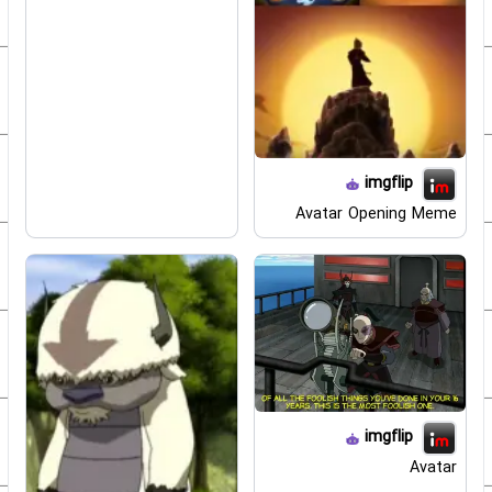
imgflip
Avatar Opening Meme
imgflip
Avatar