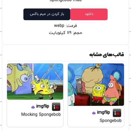
Spongebob mad
دانلود
باز کردن در میم باکس
فرمت: webp
حجم: 119 کیلوبایت
قالب‌های مشابه
imgflip
imgflip
Mocking Spongebob
Spongebob