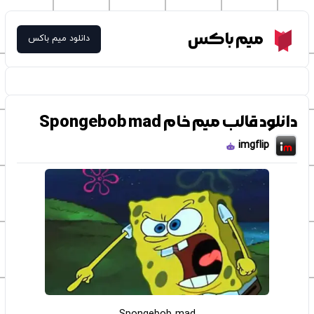
Meme Box
میم باکس
دانلود میم باکس
دانلود قالب میم خام Spongebob mad
imgflip