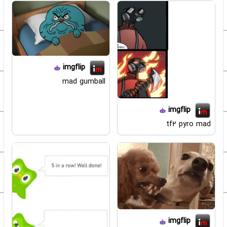
imgflip
mad gumball
imgflip
tf2 pyro mad
imgflip